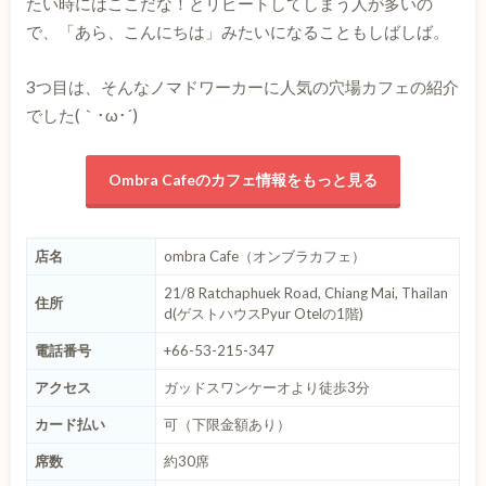
たい時にはここだな！とリピートしてしまう人が多いの
で、「あら、こんにちは」みたいになることもしばしば。
3つ目は、そんなノマドワーカーに人気の穴場カフェの紹介
でした(｀･ω･´)
Ombra Cafeのカフェ情報をもっと見る
店名
ombra Cafe（オンブラカフェ）
21/8 Ratchaphuek Road, Chiang Mai, Thailan
住所
d(ゲストハウスPyur Otelの1階)
電話番号
+66-53-215-347
アクセス
ガッドスワンケーオより徒歩3分
カード払い
可（下限金額あり）
席数
約30席