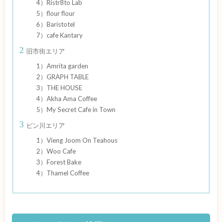
4）Ristr8to Lab
5）flour flour
6）Baristotel
7）cafe Kantary
旧市街エリア
1）Amrita garden
2）GRAPH TABLE
3）THE HOUSE
4）Akha Ama Coffee
5）My Secret Cafe in Town
ピン川エリア
1）Vieng Joom On Teahous
2）Woo Cafe
3）Forest Bake
4）Thamel Coffee