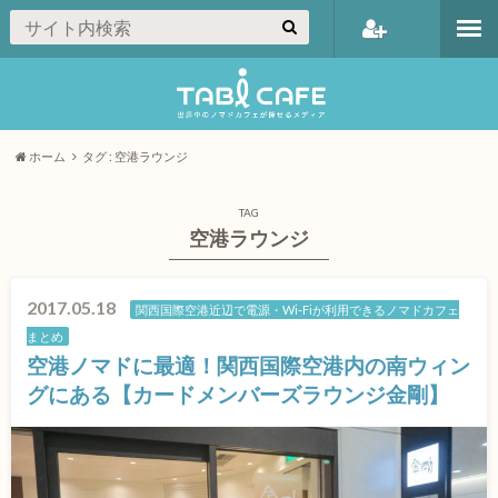
会員登録
ホーム
タグ : 空港ラウンジ
TAG
空港ラウンジ
2017.05.18
関西国際空港近辺で電源・Wi-Fiが利用できるノマドカフェ
まとめ
空港ノマドに最適！関西国際空港内の南ウィン
グにある【カードメンバーズラウンジ金剛】