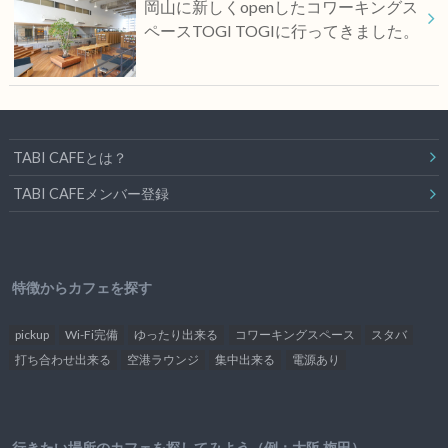
岡山に新しくopenしたコワーキングス
ペースTOGI TOGIに行ってきました。
TABI CAFEとは？
TABI CAFEメンバー登録
特徴からカフェを探す
pickup
Wi-Fi完備
ゆったり出来る
コワーキングスペース
スタバ
打ち合わせ出来る
空港ラウンジ
集中出来る
電源あり
行きたい場所のカフェを探してみよう（例：大阪 梅田）