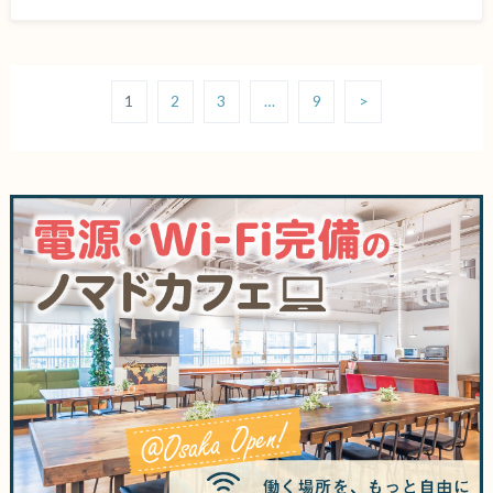
1
2
3
…
9
>