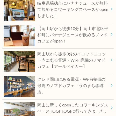
岐阜県瑞穂市にバナナジュースが無料
で飲めるコワーキングスペースがopen
しました！
【岡山駅から徒歩10分】岡山市北区平
和町にバナナジュースが飲めるノマド
カフェがopen！
岡山駅から徒歩3分のイコットニコッ
ト内にある電源・Wi-Fi完備のノマド
カフェ【アールベイカー】
クレド岡山にある電源・Wi-Fi完備の
最高のノマドカフェ「うのまち珈琲
店」
岡山に新しくopenしたコワーキングス
ペースTOGI TOGIに行ってきました。