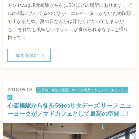
アンセムはJR元町駅から徒歩5分ほどの場所にあります。ビ
ルの4階に入ってるのですが、エレベーターがないため階段
で上がるため、夏の日なんかは汗だくになってしまいが
ち。 それでも美味しいキッシュが食べられるなら…と張り
切って…
続きを読む
2018.09.02
心斎橋・難波で電源・Wi-Fiが利用できるノマドカフェまと
め
心斎橋駅から徒歩5分のサタデーズ サーフ ニュ
ーヨークがノマドカフェとして最高の空間…！