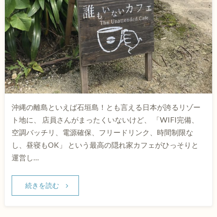
沖縄の離島といえば石垣島！とも言える日本が誇るリゾー
ト地に、 店員さんがまったくいないけど、 「WIFI完備、
空調バッチリ、電源確保、フリードリンク、時間制限な
し、昼寝もOK」 という最高の隠れ家カフェがひっそりと
運営し…
続きを読む