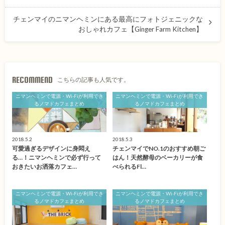
チェンマイのニマンヘミンにある最高にフォトジェニックな
おしゃれカフェ【Ginger Farm Kitchen】
RECOMMEND
こちらの記事も人気です。
ニマンヘミンで電源・Wi-Fiが利用でき
ニマンヘミンで電源・Wi-Fiが利用でき
るノマドカフェまとめ
るノマドカフェまとめ
2018.5.2
2018.5.3
可愛過ぎるデザインに身悶え
チェンマイでNO.1のおすすめ朝ご
る…！ニマンヘミンで必ず行って
はん！天然酵母のベーカリーが食
おきたいお洒落カフェ…
べられるFl…
ニマンヘミンで電源・Wi-Fiが利用でき
ニマンヘミンで電源・Wi-Fiが利用でき
るノマドカフェまとめ
るノマドカフェまとめ