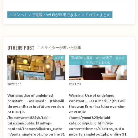
ニマンヘミンで電源・Wi-Fiが利用できるノマドカフェまとめ
OTHERS POST
このライターが書いた記事
未分類
岡山駅前で電源・Wi-Fiが利用できるノ
マドカフェまとめ
2022.5.15
2021.7.7
Warning
: Use of undefined
Warning
: Use of undefined
constant … - assumed '…' (this will
constant … - assumed '…' (this will
throw an Error in a future version
throw an Error in a future version
of PHP) in
of PHP) in
/home/ymmt825yk/tabi-
/home/ymmt825yk/tabi-
cafe.com/public_html/wp-
cafe.com/public_html/wp-
content/themes/albatros_custo
content/themes/albatros_custo
m/parts_singlefoot.php
on line
31
m/parts_singlefoot.php
on line
31