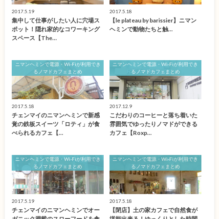
2017.5.19
2017.5.18
集中して仕事がしたい人に穴場ス
【le plateau by barissier】ニマン
ポット！隠れ家的なコワーキング
ヘミンで動物たちと触…
スペース【The…
ニマンヘミンで電源・Wi-Fiが利用でき
ニマンヘミンで電源・Wi-Fiが利用でき
るノマドカフェまとめ
るノマドカフェまとめ
2017.5.18
2017.12.9
チェンマイのニマンヘミンで新感
こだわりのコーヒーと落ち着いた
覚の鉄板スイーツ「ロティ」が食
雰囲気でゆったりノマドができる
べられるカフェ【…
カフェ【Roxp…
ニマンヘミンで電源・Wi-Fiが利用でき
ニマンヘミンで電源・Wi-Fiが利用でき
るノマドカフェまとめ
るノマドカフェまとめ
2017.5.19
2017.5.18
チェンマイのニマンヘミンでオー
【閉店】土の家カフェで自然食が
ガニック満載のスローフードを食
堪能出来る！ゆっくりとした時間