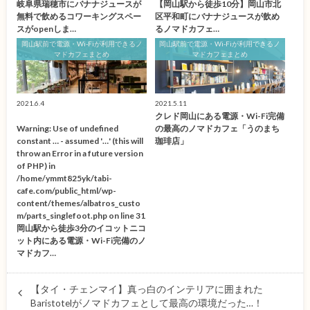
岐阜県瑞穂市にバナナジュースが
【岡山駅から徒歩10分】岡山市北
無料で飲めるコワーキングスペー
区平和町にバナナジュースが飲め
スがopenしま…
るノマドカフェ…
岡山駅前で電源・Wi-Fiが利用できるノ
岡山駅前で電源・Wi-Fiが利用できるノ
マドカフェまとめ
マドカフェまとめ
2021.6.4
2021.5.11
クレド岡山にある電源・Wi-Fi完備
Warning
: Use of undefined
の最高のノマドカフェ「うのまち
constant … - assumed '…' (this will
珈琲店」
throw an Error in a future version
of PHP) in
/home/ymmt825yk/tabi-
cafe.com/public_html/wp-
content/themes/albatros_custo
m/parts_singlefoot.php
on line
31
岡山駅から徒歩3分のイコットニコ
ット内にある電源・Wi-Fi完備のノ
マドカフ…
【タイ・チェンマイ】真っ白のインテリアに囲まれた
Baristotelがノマドカフェとして最高の環境だった…！