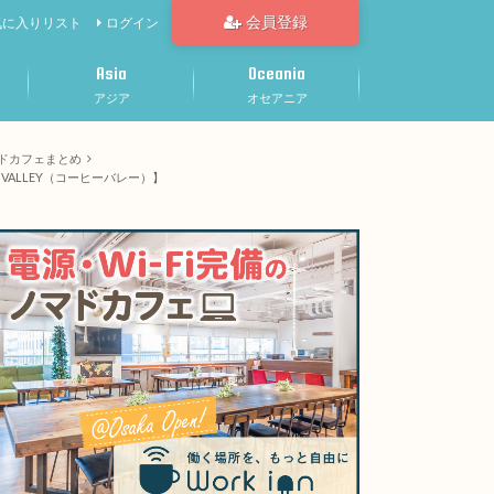
会員登録
気に入りリスト
ログイン
Asia
Oceania
アジア
オセアニア
マドカフェまとめ
VALLEY（コーヒーバレー）】