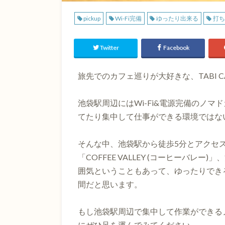
pickup
Wi-Fi完備
ゆったり出来る
打ち
Twitter
Facebook
旅先でのカフェ巡りが大好きな、TABI 
池袋駅周辺にはWi-Fi&電源完備のノ
てたり集中して仕事ができる環境ではな
そんな中、池袋駅から徒歩5分とアクセ
「COFFEE VALLEY (コーヒーバ
囲気ということもあって、ゆったりでき
間だと思います。
もし池袋駅周辺で集中して作業ができるノマ
にぜひ足を運んでみてください。