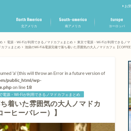
お
North America
South-america
Europe
北アメリカ
南アメリカ
ヨーロッパ
め
電源・Wi-Fiが利用できるノマドカフェまとめ
東京で電源・Wi-Fiが利用できるノ
ドカフェまとめ
池袋のWi-Fi&電源完備で落ち着いた雰囲気の大人ノマドカフェ【COFFEE 
umed 'a' (this will throw an Error in a future version of
m/public_html/wp-
e.php
on line
18
電源・Wi-Fiが利用できるノマドカフェまとめ
で落ち着いた雰囲気の大人ノマドカ
Y（コーヒーバレー）】